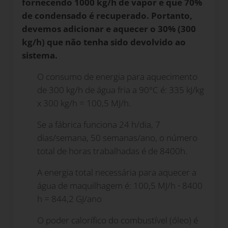
fornecendo 1000 kg/h de vapor e que 70%
de condensado é recuperado. Portanto,
devemos adicionar e aquecer o 30% (300
kg/h) que não tenha sido devolvido ao
sistema.
O consumo de energia para aquecimento
de 300 kg/h de água fria a 90°C é: 335 kJ/kg
x 300 kg/h = 100,5 MJ/h.
Se a fábrica funciona 24 h/dia, 7
dias/semana, 50 semanas/ano, o número
total de horas trabalhadas é de 8400h.
A energia total necessária para aquecer a
água de maquilhagem é: 100,5 MJ/h
⋅
8400
h = 844,2 GJ/ano
O poder calorífico do combustível (óleo) é