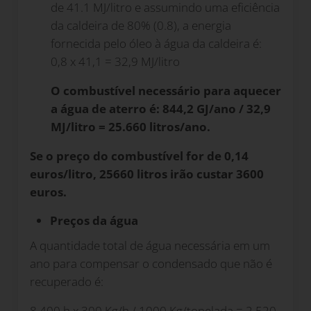
de 41.1 MJ/litro e assumindo uma eficiência
da caldeira de 80% (0.8), a energia
fornecida pelo óleo à água da caldeira é:
0,8 x 41,1 = 32,9 MJ/litro
O combustível necessário para aquecer
a água de aterro é: 844,2 GJ/ano / 32,9
MJ/litro = 25.660 litros/ano.
Se o preço do combustível for de 0,14
euros/litro, 25660 litros irão custar 3600
euros.
Preços da água
A quantidade total de água necessária em um
ano para compensar o condensado que não é
recuperado é:
8.400 h x 300 Kg/h / 1000 Kg/tonelada = 2.520