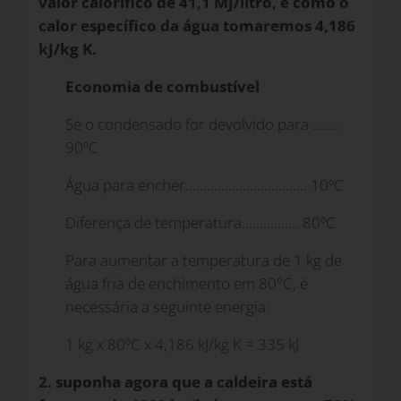
valor calorífico de 41,1 MJ/litro, e como o
calor específico da água tomaremos 4,186
kJ/kg K.
Economia de combustível
Se o condensado for devolvido para ........
90ºC
Água para encher.................................. 10ºC
Diferença de temperatura................ 80ºC
Para aumentar a temperatura de 1 kg de
água fria de enchimento em 80°C, é
necessária a seguinte energia:
1 kg x 80ºC x 4,186 kJ/kg K = 335 kJ
2. suponha agora que a caldeira está