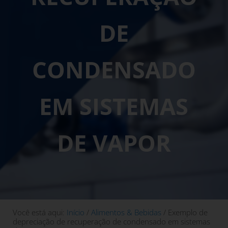
DE
CONDENSADO
EM SISTEMAS
DE VAPOR
Você está aqui:
Início
/
Alimentos & Bebidas
/
Exemplo de
depreciação de recuperação de condensado em sistemas