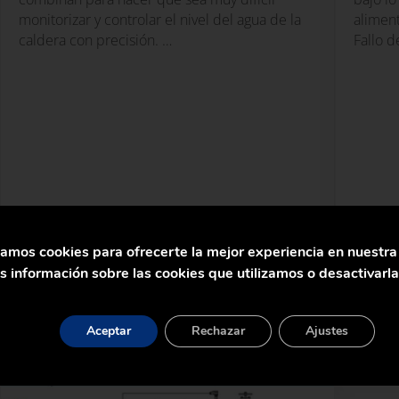
monitorizar y controlar el nivel del agua de la
aliment
caldera con precisión. …
Fallo d
zamos cookies para ofrecerte la mejor experiencia en nuestr
 información sobre las cookies que utilizamos o desactivarl
Aceptar
Rechazar
Ajustes
Seguir Leyendo
Segu
 calderas
Instalación de controles de nivel de agua en calderas d