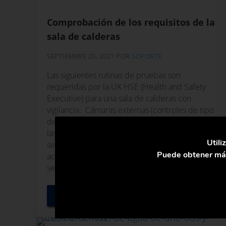
Comprobación de los requisitos de la
sala de calderas
SEPTIEMBRE 20, 2021
POR
SOPORTE
Las siguientes rutinas de pruebas son
requeridas por la UK HSE (Health and Safety
Executive) para una sala de calderas con
vigilancia. Cámaras externas (controles de tipo
de sonda o flotador) Diario: Se precisa purgar
las cámaras, usando las válvulas de purga
Utili
secuenciales para eliminar cualquier
Puede obtener más
acumulación de lodos. Las alarmas de primer y
segundo nivel …
Seguir Leyendo
Comprobación de los requisitos de la sala de