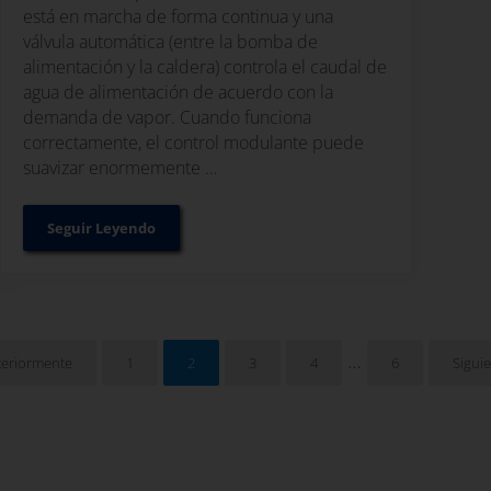
está en marcha de forma continua y una
válvula automática (entre la bomba de
alimentación y la caldera) controla el caudal de
agua de alimentación de acuerdo con la
demanda de vapor. Cuando funciona
correctamente, el control modulante puede
suavizar enormemente …
Seguir Leyendo
a de uno, dos y tres elementos
Sistemas de control modulante en calderas de vapor
Páginas interme
…
1
2
3
4
6
Sigui
teriormente
Página
Página
Página
Página
Página