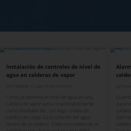
Instalación de controles de nivel de
Alarm
agua en calderas de vapor
calde
SEPTIEMBRE 17, 2021
POR
SOPORTE
SEPTIEM
Como ya sabemos el nivel de agua en una
Cuando 
caldera de vapor varía considerablemente
supervi
como resultado de: La carga. La tasa de
caldera
cambio de carga. La circulación del agua
alarmas
dentro de la caldera. Estas circunstancias se
caldera
combinan para hacer que sea muy difícil
bajo lo