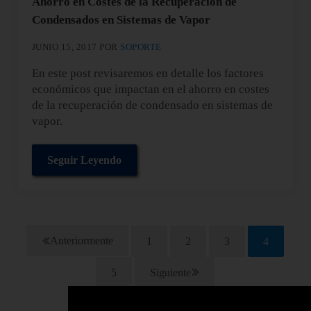
Ahorro en Costes de la Recuperación de
Condensados en Sistemas de Vapor
JUNIO 15, 2017
POR
SOPORTE
En este post revisaremos en detalle los factores
económicos que impactan en el ahorro en costes
de la recuperación de condensado en sistemas de
vapor.
Seguir Leyendo
Ahorro en Costes de la Recuperación de Conden
Anteriormente
1
2
3
4
Página
Página
Página
Página
5
Siguiente
Página