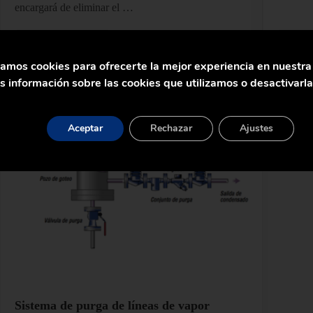
encargará de eliminar el …
Seguir Leyendo
Segu
apor Industrial
Cómo eliminar el riesgo de contaminación en procesos lácteos p
zamos cookies para ofrecerte la mejor experiencia en nuestr
 información sobre las cookies que utilizamos o desactivarl
Aceptar
Rechazar
Ajustes
Sistema de purga de líneas de vapor