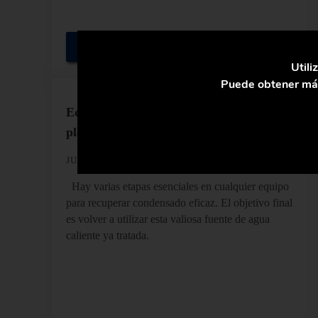
Seguir Leyendo
Tipos de Bombas de Condensado para Sistemas de V
Utili
Puede obtener más
Equipos para recuperar condensado en
plantas de vapor industrial
JULIO 6, 2017
POR
SOPORTE
Hay varias etapas esenciales en cualquier equipo
para recuperar condensado eficaz. El objetivo final
es volver a utilizar esta valiosa fuente de agua
caliente ya tratada.