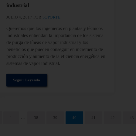
industrial
JULIO 4, 2017
POR
SOPORTE
Queremos que los ingenieros en plantas y técnicos
industriales entiendan la importancia de los sistema
de purga de líneas de vapor industrial y los
beneficios que pueden conseguir en incremento de
producción y aumento de la eficiencia energética en
sistemas de vapor industrial.
Seguir Leyendo
apor industrial
Sistema de purga de líneas de vapor industrial
Páginas intermedias omitidas
…
1
38
39
40
41
42
43
Página
Página
Página
Página
Página
Página
Pá