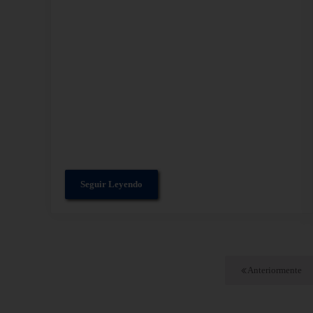
Seguir Leyendo
Equipos para recuperar condensado en plantas de v
Anteriormente