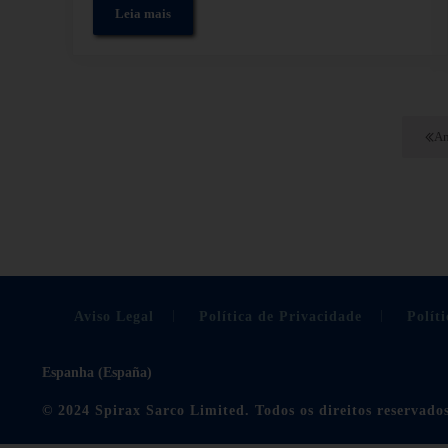
Leia mais
Fluxómetros de placas de orifício e suas aplicações
An
Aviso Legal
Política de Privacidade
Políti
Espanha (España)
© 2024 Spirax Sarco Limited. Todos os direitos reservado