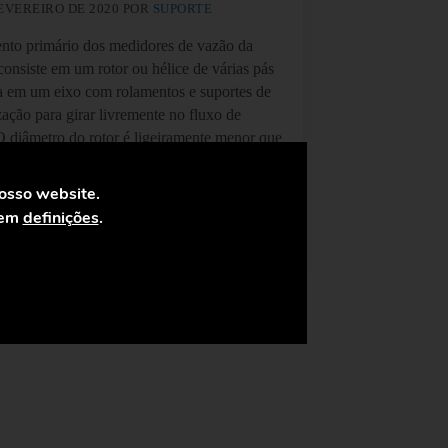
FEVEREIRO DE 2020
POR
SUPORTE
nto primário dos medidores de vazão da
consiste em um rotor ou hélice de várias pás
 em um eixo com rolamentos e suportes de
zação para girar livremente no fluxo de
O diâmetro do rotor é ligeiramente menor que
ro interno da câmara de medição e ...
nosso website.
 em
definições
.
 mais
Tipos de caudalímetros de turbinas de vapor