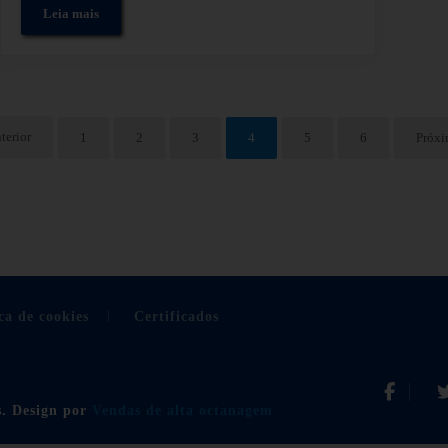
Leia mais
Utilização de ultra-som para medir a vazão da tubulação em siste
terior
1
2
3
4
5
6
Próx
Página
Página
Página
Página
Página
Página
ca de cookies
Certificados
s. Design por
Vendas de alta octanagem