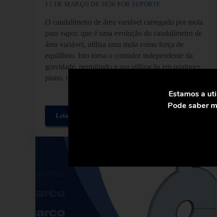
11 DE MARÇO DE 2020
POR
SUPORTE
O caudalímetro de área variável carregado por mola
para vapor, que é uma evolução do caudalímetro de
área variável, utiliza uma mola como força de
equilíbrio. Isto torna o contador independente da
gravidade, permitindo a sua utilização em qualquer
plano, mesmo de cabeça para baixo. No entanto, ...
Estamos a uti
Pode saber ma
Leia mais
Medidor de caudal de área variável carregado por m