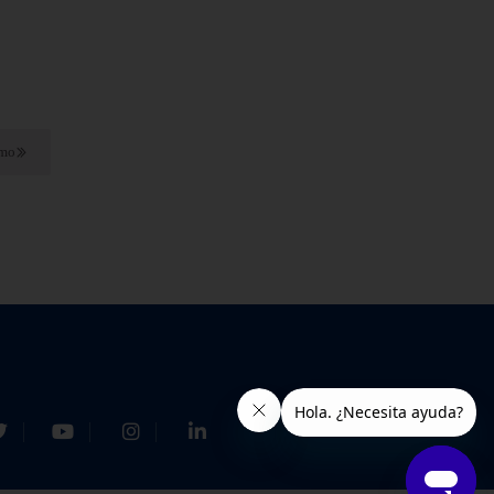
mas de vapor
imo