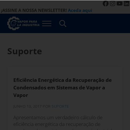
Faceboo
Instag
You
Li
Saltar para o conteúdo principal
Saltar para a navegação de cabeçalho à direita
Saltar para o rodapé do site
¡
ASSINE A NOSSA NEWSLETTER!
Aceda aqui
Menu
Procurar...
Vapor para a Indústria
Gestão Eficiente de Sistemas a Vapor
Suporte
Eficiência Energética da Recuperação de
Condensados em Sistemas de Vapor a
Vapor
JUNHO 13, 2017
POR
SUPORTE
Apresentamos um verdadeiro cálculo de
eficiência energética da recuperação de