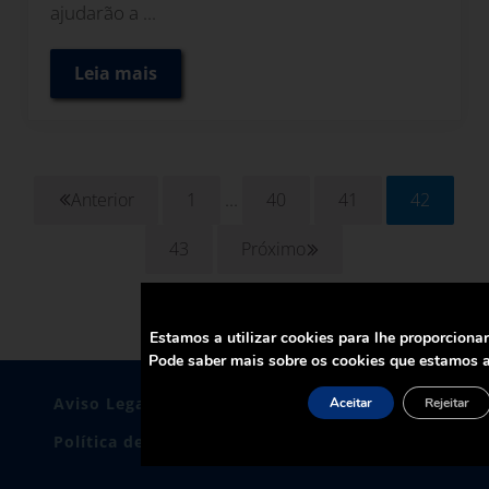
ajudarão a ...
Leia mais
Como justificar o investimento em sistemas
Páginas provisórias omitidas
...
Anterior
1
40
41
42
Página
Página
Página
Página
43
Próximo
Página
Estamos a utilizar cookies para lhe proporciona
Pode saber mais sobre os cookies que estamos a
Aviso Legal
Política de Privacidade
Aceitar
Rejeitar
Política de cookies
Certificados