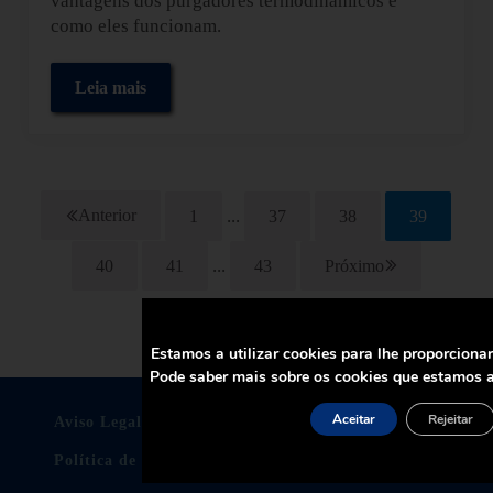
vantagens dos purgadores termodinâmicos e
como eles funcionam.
Leia mais
Vantagens do purgador termodinâmico em sistemas
Páginas provisórias omitidas
...
Anterior
1
37
38
39
Página
Página
Página
Página
Páginas provisórias omitidas
...
40
41
43
Próximo
Página
Página
Página
Estamos a utilizar cookies para lhe proporciona
Pode saber mais sobre os cookies que estamos a
Aceitar
Rejeitar
Aviso Legal
Política de Privacidade
Política de cookies
Certificados