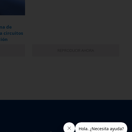
ma de
 circuitos
ción
REPRODUCIR AHORA