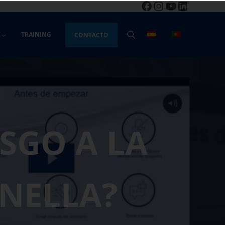
Facebook
Instagram
YouTube
LinkedIn
TRAINING
CONTACTO
BUSCAR
SGO A LA
ONELLA?