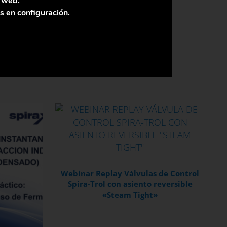
a web.
as en
configuración
.
Webinar Replay Válvulas de Control
Spira-Trol con asiento reversible
«Steam Tight»