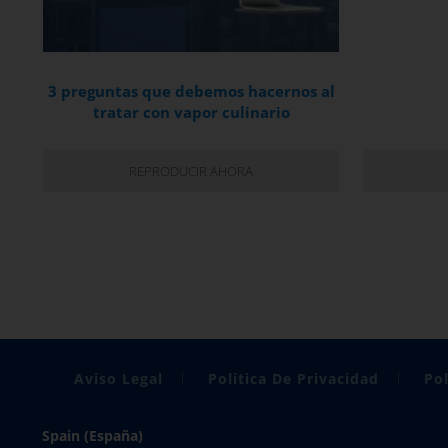
3 preguntas que debemos hacernos al
tratar con vapor culinario
REPRODUCIR AHORA
Aviso Legal
Politica De Privacidad
Pol
Spain (España)