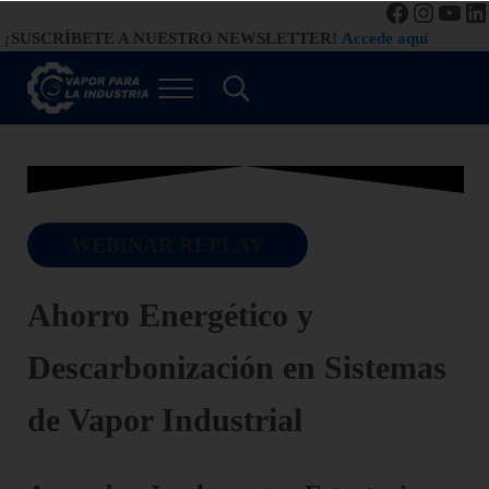
Facebook
Instag
You
Li
Saltar al contenido principal
Saltar a la navegación de la derecha de la cabecera
Saltar al pie de página del sitio
¡
SUSCRÍBETE A NUESTRO NEWSLETTER!
Accede aquí
Menú
Search...
Vapor para la Industria
Gestión Eficiente de los Sistemas de Vapor
WEBINAR REPLAY
Ahorro Energético y
Descarbonización en Sistemas
de Vapor Industrial