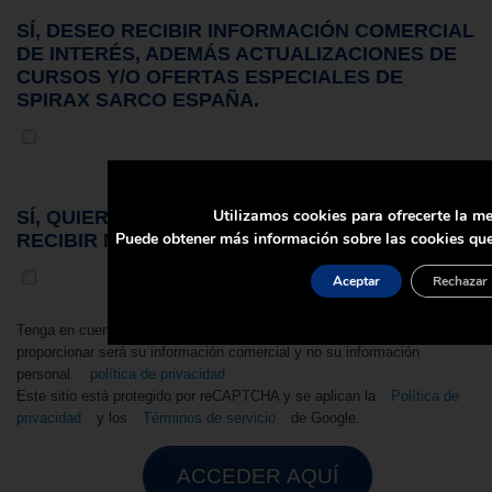
SÍ, DESEO RECIBIR INFORMACIÓN COMERCIAL
DE INTERÉS, ADEMÁS ACTUALIZACIONES DE
CURSOS Y/O OFERTAS ESPECIALES DE
SPIRAX SARCO ESPAÑA.
Utilizamos cookies para ofrecerte la me
SÍ, QUIERO SUSCRIBIRME AL NEWSLETTER Y
Puede obtener más información sobre las cookies que
RECIBIR NOTICIAS DEL SECTOR.
Aceptar
Rechazar
Tenga en cuenta que asumimos que la información que debe
proporcionar será su información comercial y no su información
personal.
política de privacidad
Este sitio está protegido por reCAPTCHA y se aplican la
Política de
privacidad
y los
Términos de servicio
de Google.
ACCEDER AQUÍ