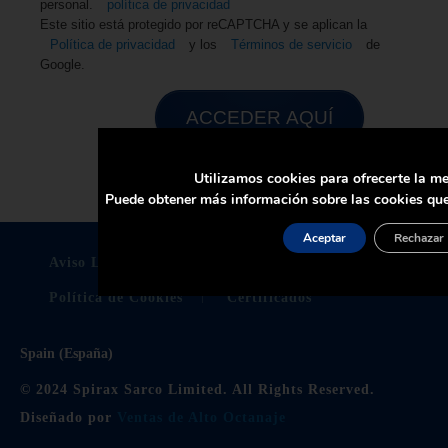
personal.
política de privacidad
Este sitio está protegido por reCAPTCHA y se aplican la
Política de privacidad
y los
Términos de servicio
de
Google.
ACCEDER AQUÍ
Utilizamos cookies para ofrecerte la me
Puede obtener más información sobre las cookies que
Aceptar
Rechazar
Aviso Legal
Politica De Privacidad
Política de Cookies
Certificados
Spain (España)
© 2024 Spirax Sarco Limited. All Rights Reserved.
Diseñado por
Ventas de Alto Octanaje