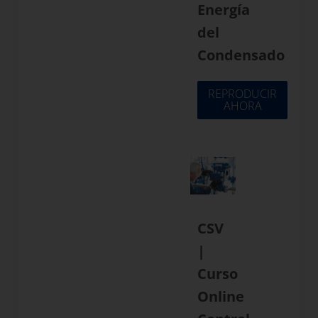
Energía
del
Condensado
REPRODUCIR
AHORA
CSV
|
Curso
Online