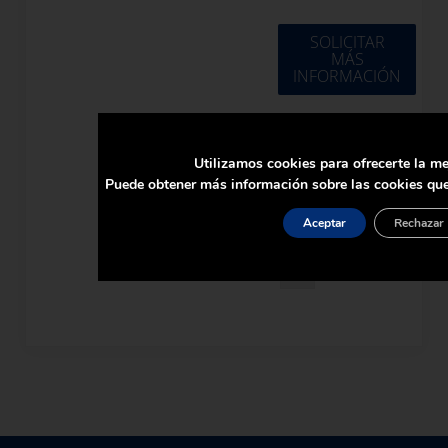
SOLICITAR
MÁS
INFORMACIÓN
«
Utilizamos cookies para ofrecerte la me
Anterior
Puede obtener más información sobre las cookies que
1
Aceptar
Rechazar
2