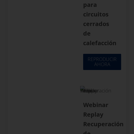
para
circuitos
cerrados
de
calefacción
REPRODUCIR
AHORA
Webinar
Replay
Recuperación
de