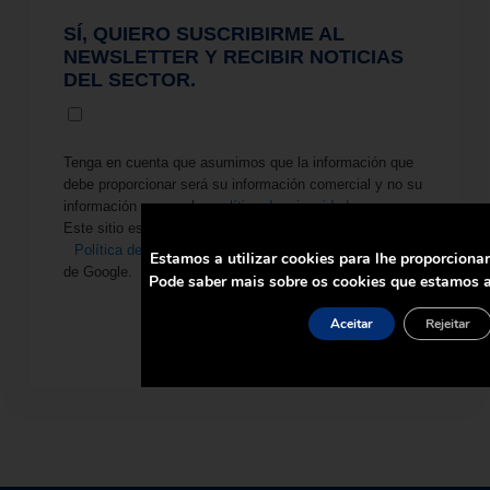
SÍ, QUIERO SUSCRIBIRME AL
NEWSLETTER Y RECIBIR NOTICIAS
DEL SECTOR.
Tenga en cuenta que asumimos que la información que
debe proporcionar será su información comercial y no su
información personal.
política de privacidad
Este sitio está protegido por reCAPTCHA y se aplican la
Política de privacidad
y los
Términos de servicio
Estamos a utilizar cookies para lhe proporciona
de Google.
Pode saber mais sobre os cookies que estamos a
Aceitar
Rejeitar
ENVIAR SOLICITUD