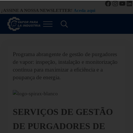
Facebook
Instag
You
Li
Saltar para o conteúdo principal
Saltar para a navegação de cabeçalho à direita
Saltar para o rodapé do site
¡
ASSINE A NOSSA NEWSLETTER!
Aceda aqui
Menu
Procurar...
Vapor para a Indústria
Gestão Eficiente de Sistemas a Vapor
Programa abrangente de gestão de purgadores
de vapor: inspeção, instalação e monitorização
contínua para maximizar a eficiência e a
poupança de energia.
SERVIÇOS DE GESTÃO
DE PURGADORES DE