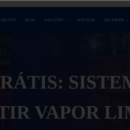
SARCO PT
BLOG
SOLUÇÕES
SERVIÇOS
RECURSOS
RÁTIS: SISTE
IR VAPOR L