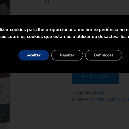
🔍
Um guia prático para gestor
lizar cookies para lhe proporcionar a melhor experiência no 
is sobre os cookies que estamos a utilizar ou desactivá-los
vapor na indústria de alim
riscos de não ter sistemas 
alimentos e bebidas, que r
Aceitar
Rejeitar
Definições
engenheiros do setor.
BAIXE AQUI
Categoria:
Ebooks
Etiquetas:
#C Qualidade da Vel