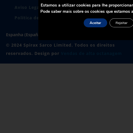
Estamos a utilizar cookies para lhe proporciona
Aviso Legal
Política de Privacidade
Pode saber mais sobre os cookies que estamos a
Política de cookies
Certificados
Aceitar
Rejeitar
Espanha (España)
© 2024 Spirax Sarco Limited. Todos os direitos
reservados. Design por
Vendas de alta octanagem