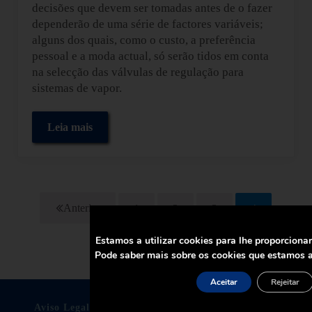
decisões que devem ser tomadas antes de o fazer
dependerão de uma série de factores variáveis;
alguns dos quais, como o custo, a preferência
pessoal e a moda actual, só serão tidos em conta
na selecção das válvulas de regulação para
sistemas de vapor.
Leia mais
Como selecionar as válvulas de controle para siste
Anterior
1
2
3
4
Página
Página
Página
Página
Estamos a utilizar cookies para lhe proporciona
Pode saber mais sobre os cookies que estamos a
Aceitar
Rejeitar
Aviso Legal
Política de Privacidade