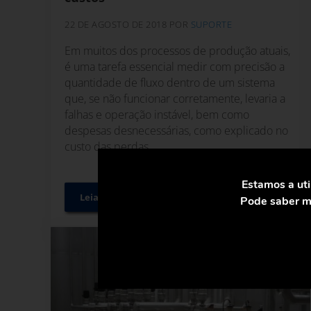
22 DE AGOSTO DE 2018
POR
SUPORTE
Em muitos dos processos de produção atuais,
é uma tarefa essencial medir com precisão a
quantidade de fluxo dentro de um sistema
que, se não funcionar corretamente, levaria a
falhas e operação instável, bem como
despesas desnecessárias, como explicado no
custo das perdas ...
Estamos a uti
Leia mais
Pode saber ma
Métodos de medição de vapor industrial para a