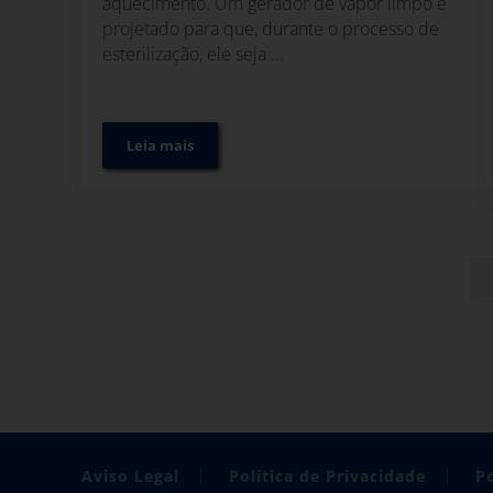
aquecimento. Um gerador de vapor limpo é
projetado para que, durante o processo de
esterilização, ele seja ...
Leia mais
Funcionamento do gerador de vapor limpo para
Aviso Legal
Política de Privacidade
Po