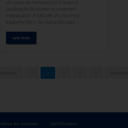
os custos de manutenção e levam à
paralisação da planta ou a eventos
indesejados. A falta de um processo
estabelecido e de instruções para ...
Leia mais
 a indústria alimentar
Instruções para garantir a qualidade do vapor industrial
1
2
3
4
5
Próximo
Anterior
Página
Página
Página
Página
Página
lítica de cookies
Certificados