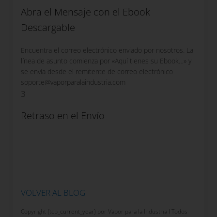
Abra el Mensaje con el Ebook
Descargable
Encuentra el correo electrónico enviado por nosotros. La
línea de asunto comienza por «Aquí tienes su Ebook…» y
se envía desde el remitente de correo electrónico
soporte@vaporparalaindustria.com
3
Retraso en el Envío
Si pasadas 24 horas no ha recibido en su email el
mensaje con la descarga del ebook, revise la bandeja de
Spam, si aún así sigue sin recibirlo, por favor enviar
mensaje a:
,
soporte@vaporparalaindustria.com
solicitando nuevamente el Ebook/Guía de interés.
VOLVER AL BLOG
Copyright {tcb_current_year} por Vapor para la Industria I Todos