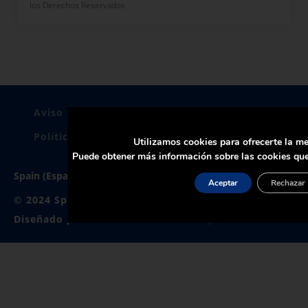
los Derechos Reservados
Aviso Legal
Politica De Privacidad
Política de Cookies
Certificados
Utilizamos cookies para ofrecerte la me
Puede obtener más información sobre las cookies que
Spain (España)
Aceptar
Rechazar
© 2024 Spirax Sarco Limited. All Rights Reserved.
Diseñado por
Ventas de Alto Octanaje