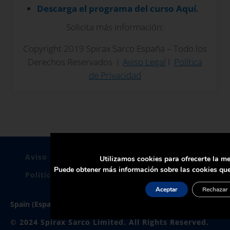
Descarga el programa del curso Aquí.
Solicita más información:
Copyright 2019 Spirax Sarco España – Todo los
Derechos Reservados I
Aviso Legal
I
Política
de Privacidad
Aviso Legal
Politica De Privacidad
Utilizamos cookies para ofrecerte la me
Puede obtener más información sobre las cookies que
Política de Cookies
Certificados
Aceptar
Rechazar
Spain (España)
© 2024 Spirax Sarco Limited. All Rights Reserved.