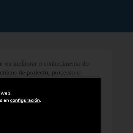
ar ou melhorar o conhecimento do
écnicos de projecto, processo e
componentes da instalação, para que
a web.
as en
configuración
.