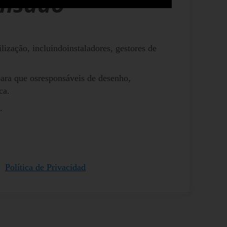
ensado
ização, incluindoinstaladores, gestores de
para que osresponsáveis de desenho,
ca.
.
I
Política de Privacidad