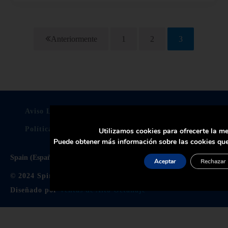
Anteriormente
1
2
3
Página
Página
Página
Aviso Legal
Politica De Privacidad
Política de Cookies
Certificados
Utilizamos cookies para ofrecerte la me
Puede obtener más información sobre las cookies que
Spain (España)
Aceptar
Rechazar
© 2024 Spirax Sarco Limited. All Rights Reserved.
Diseñado por
Ventas de Alto Octanaje