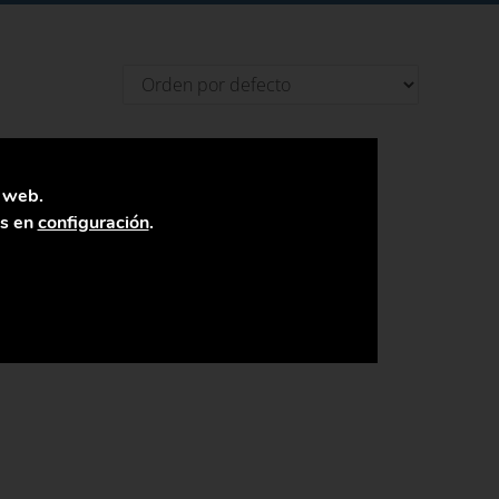
a web.
as en
configuración
.