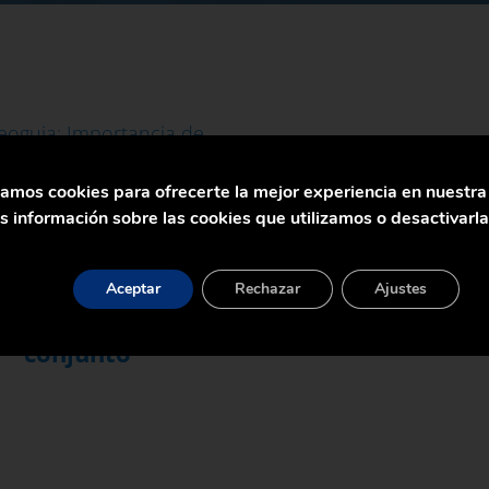
zamos cookies para ofrecerte la mejor experiencia en nuestr
 información sobre las cookies que utilizamos o desactivarl
oguia: Importancia
señar el sistema de
Aceptar
Rechazar
Ajustes
lentamiento en
conjunto